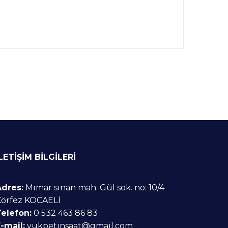
LETİŞİM BİLGİLERİ
Adres:
Mimar sinan mah. Gül sok. no: 10/4
Körfez KOCAELİ
elefon:
0 532 463 86 83
-mail:
yukpetinsaat@gmail.com