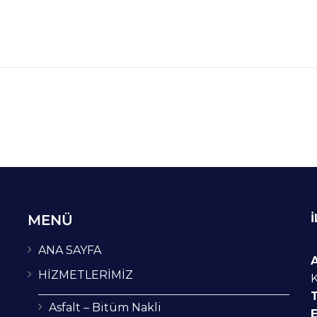
MENÜ
İ
ANA SAYFA
HİZMETLERİMİZ
T
Asfalt – Bitüm Nakli
E