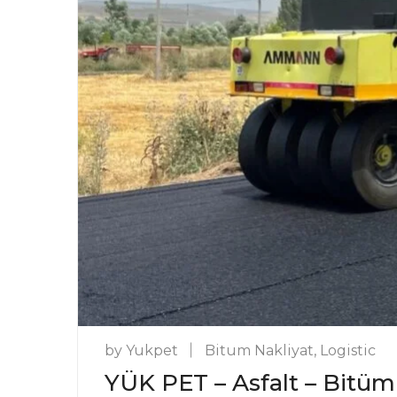
by
Yukpet
Bitum Nakliyat
,
Logistic
YÜK PET – Asfalt – Bitüm